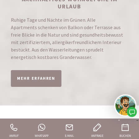
URLAUB
Ruhige Tage und Nächte im Grünen. Alle
Apartments schenken von Balkon oder Terrasse aus
freie Blicke in die Natur und sind gesundheitsbewusst
mit zertifiziertem, allergikerfreundlichem Interieur
bestückt. Aus den Wasserleitungen sprudelt
energetisch kostbares Granderwasser.
MEHR ERFAHREN
#
"
IHRE EXKLUSIVE FERIENWOHNUNG MIT WELLNESS
IN LADIS IN TIROL
>
ANRUF
WHATSAPP
E-MAIL
ANFRAGE
BUCHEN