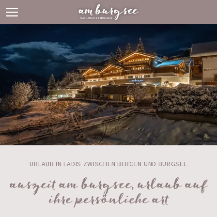
URLAUB IN LADIS ZWISCHEN BERGEN UND BURGSEE
auszeit am burgsee, urlaub auf
ihre persönliche art