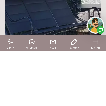
ANRUF
WHATSAPP
E-MAIL
ANFRAGE
BUCHEN